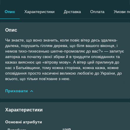
Опис
Характеристики
Доставка
Оплата
Умови п
Опис
Чи знаєте, що воно значить, коли повіє вітер десь здалека-
далека, порушить гіллям дерева, що біля вашого віконця, і
немов тихо-тихесенько шепче-промовляє до вас?» — запитує
авторка на початку своєї збірки й в тридцяти оповіданнях та
казках вияснює цю «вітрову мову». А вітер цей прилинув до
нас з Батьківщини, тому кожна сторінка, кожна казка, кожне
оповідання просто насичені великою любов'ю до України, до
всього, що тільки пов'язане з нею.
Приховати
Характеристики
Основні атрибути
Виробник
ЦУЛ