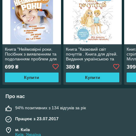
Книга "Неймовірні роки.
Книга "Казковий світ
Книг
Посібник з виявленням та
почуттів . Книга для дітей.
стрі
подоланням проблем для
Видання українською та
Мілл
батьків дітей від 2 до 8
англійською мовами з
699
380
399
₴
₴
років"
розмальовками"
Купити
Купити
Про нас
94% позитивних з 134 відгуків за рік
Працює з 23.07.2017
м. Київ
Київ, Україна