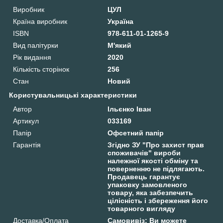
Виробник
ЦУЛ
Країна виробник
Україна
ISBN
978-611-01-1265-9
Вид палітурки
М'який
Рік видання
2020
Кількість сторінок
256
Стан
Новий
Користувальницькі характеристики
Автор
Ільєнко Іван
Артикул
033169
Папір
Офсетний папір
Гарантія
Згідно ЗУ "Про захист прав
споживачів" вироби
належної якості обміну та
поверненню не підлягають.
Продавець гарантує
упаковку замовленого
товару, яка забезпечить
цілісність і збереження його
товарного вигляду
Доставка/Оплата
Самовивіз: Ви можете