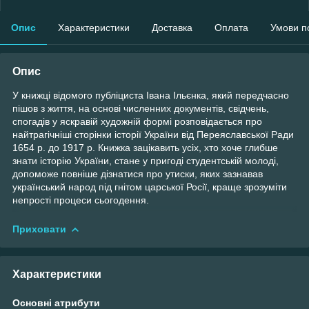
Опис
Характеристики
Доставка
Оплата
Умови п
Опис
У книжці відомого публіциста Івана Ільєнка, який передчасно
пішов з життя, на основі численних документів, свідчень,
спогадів у яскравій художній формі розповідається про
найтрагічніші сторінки історії України від Переяславської Ради
1654 р. до 1917 р. Книжка зацікавить усіх, хто хоче глибше
знати історію України, стане у пригоді студентській молоді,
допоможе повніше дізнатися про утиски, яких зазнавав
український народ під гнітом царської Росії, краще зрозуміти
непрості процеси сьогодення.
Приховати
Характеристики
Основні атрибути