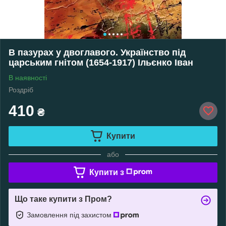
В пазурах у двоглавого. Українство під
царським гнітом (1654-1917) Ільєнко Іван
В наявності
Роздріб
410
₴
Купити
або
Купити з
Що таке купити з Пром?
Замовлення під захистом