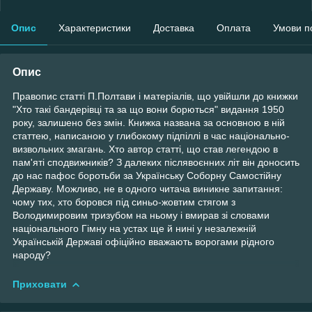
Опис
Характеристики
Доставка
Оплата
Умови п
Опис
Правопис статті П.Полтави і матеріалів, що увійшли до книжки
"Хто такі бандерівці та за що вони борються" видання 1950
року, залишено без змін. Книжка названа за основною в ній
статтею, написаною у глибокому підпіллі в час національно-
визвольних змагань. Хто автор статті, що став легендою в
пам'яті сподвижників? З далеких післявоєнних літ він доносить
до нас пафос боротьби за Українську Соборну Самостійну
Державу. Можливо, не в одного читача виникне запитання:
чому тих, хто боровся під синьо-жовтим стягом з
Володимировим тризубом на ньому і вмирав зі словами
національного Гімну на устах ще й нині у незалежній
Українській Державі офіційно вважають ворогами рідного
народу?
Приховати