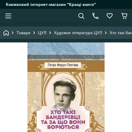
Книжковий інтернет-магазин "Кращі книги"
Товари
ЦУЛ
Художня література ЦУЛ
Хто такі ба