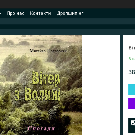
Про нас
Контакти
Дропшипінг
Ві
В н
38