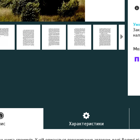
Зак
нал
У к
буд
пис
Характеристики
 це книга споминів. У ній описується переживання автором долі Волині ві