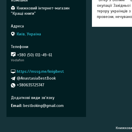
окупації Західньої
Книжковий інтернет-магазин
терору українців 
"Кращі книги"
провесни, нечуван
Київ, Україна
+380 (50) 011-49-61
Vodafon
https://mssg.me/knigibest
@AnastasiaBestBook
+380635725747
Email
bestboking@gmail.com