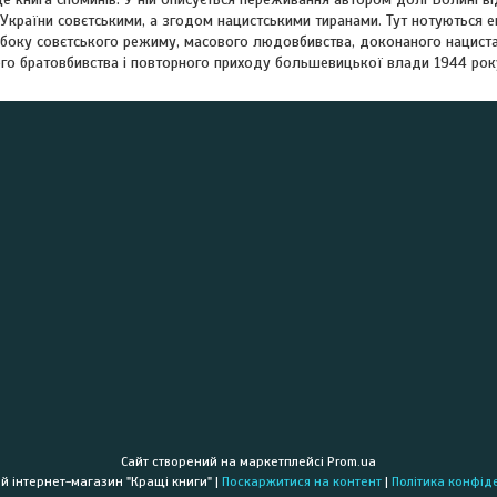
 України совєтськими, а згодом нацистськими тиранами. Тут нотуються 
з боку совєтського режиму, масового людовбивства, доконаного нациста
ого братовбивства і повторного приходу большевицької влади 1944 рок
Сайт створений на маркетплейсі
Prom.ua
Книжковий інтернет-магазин "Кращі книги" |
Поскаржитися на контент
|
Політика конфід