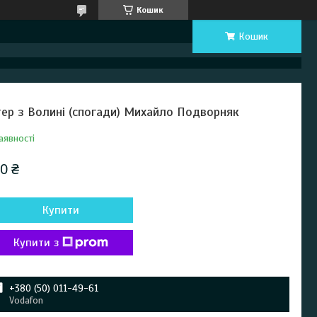
Кошик
Кошик
тер з Волині (спогади) Михайло Подворняк
аявності
0 ₴
Купити
Купити з
+380 (50) 011-49-61
Vodafon