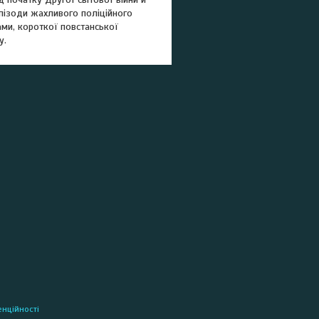
епізоди жахливого поліційного
ми, короткої повстанської
у.
енційності