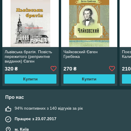
Львівська братія. Повість
Чайковский Євген
Поез
пережитого (репринтне
Гребінка
Кал
видання) Євген
Загачевський
320
270
210
₴
₴
Купити
Купити
Про нас
94% позитивних з 140 відгуків за рік
Працює з 23.07.2017
м. Київ