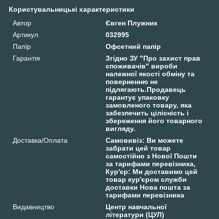
Користувальницькі характеристики
Автор
Євген Плужник
Артикул
032995
Папір
Офсетний папір
Гарантія
Згідно ЗУ "Про захист прав
споживачів" вироби
належної якості обміну та
поверненню не
підлягають.Продавець
гарантує упаковку
замовленого товару, яка
забезпечить цілісність і
збереження його товарного
вигляду.
Доставка/Оплата
Самовивіз: Ви можете
забрати цей товар
самостійно з Нової Пошти
за тарифами перевізника,
Кур'єр: Ми доставимо цей
товар кур'єром служби
доставки Нова пошта за
тарифами перевізника
Видавництво
Центр навчальної
літератури (ЦУЛ)