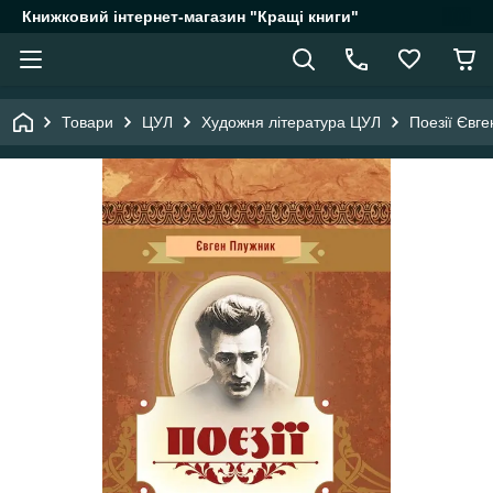
Книжковий інтернет-магазин "Кращі книги"
Товари
ЦУЛ
Художня література ЦУЛ
Поезії Євг