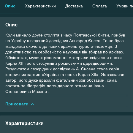
Опис
Характеристики
Доставка
Оплата
Умови п
Опис
Коли минало друге століття з часу Полтавської битви, прибув
на Україну шведський дослідник Альфред Єнсен. То не була
мандрівка охочого до нових вражень туриста-іноземця. З
допитливістю та серйозністю науковця він збирав по архівах,
бібліотеках, музеях різноманітні матеріали-свідчення епохи
Карла ХІІ і його стосунків з російськими царедворцями.
Результатом своєрідних досліджень А. Єнсена стала серія
історичних картин «Україна та епоха Карла ХІІ». Як зазначав
автор, його дуже вразили фатальний збіг обставин, сама
постать та біографія легендарного гетьмана Івана
Степановича Мазепи ...
Приховати
Характеристики