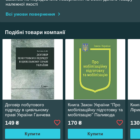
належної якості
Всі умови повернення
Подібні товари компанії
Договір побутового
Книга Закон України “Про
Книг
підряду в цивільному
мобілізаційну підготовку та
Ліри
праві України Ганчева
мобілізацію" Паливода
А.М.
А.В.
149
170
130
₴
₴
Купити
Купити