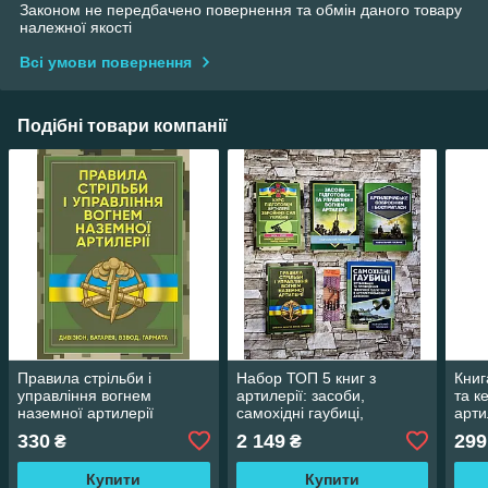
Законом не передбачено повернення та обмін даного товару
належної якості
Всі умови повернення
Подібні товари компанії
Правила стрільби і
Набор ТОП 5 книг з
Книг
управління вогнем
артилерії: засоби,
та к
наземної артилерії
самохідні гаубиці,
арти
(дивізіон, батарея, взвод,
боєприписа,
330
2 149
299
₴
₴
гармата)
артилерійський дивізіон,
курс,стрільба
Купити
Купити