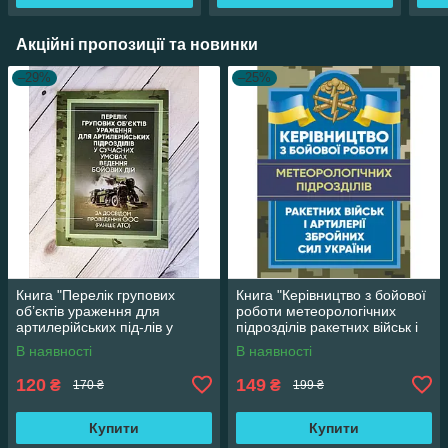
Акційні пропозиції та новинки
–29%
–25%
Книга "Перелік групових
Книга "Керівництво з бойової
об’єктів ураження для
роботи метеорологічних
артилерійських під-лів у
підрозділів ракетних військ і
сучасних умовах ведення
артилерії Збройних СУ"
В наявності
В наявності
бойових дій"
120
149
₴
₴
170 ₴
199 ₴
Купити
Купити