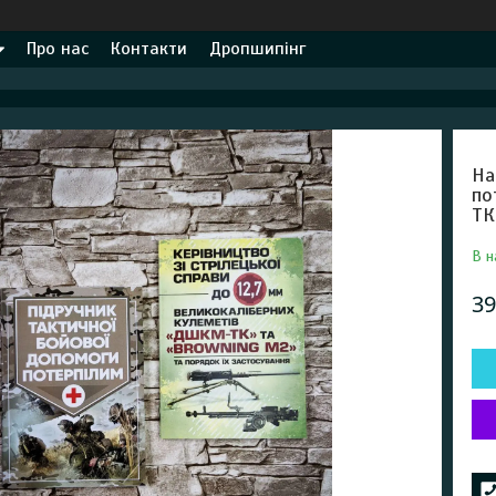
Про нас
Контакти
Дропшипінг
На
по
ТК
В н
39