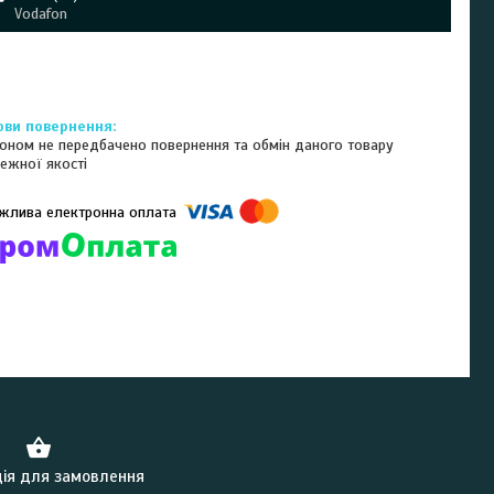
Vodafon
оном не передбачено повернення та обмін даного товару
ежної якості
омпанії підключені електронні платежі. Тепер ви можете купити
ь-який товар не покидаючи сайту.
ія для замовлення