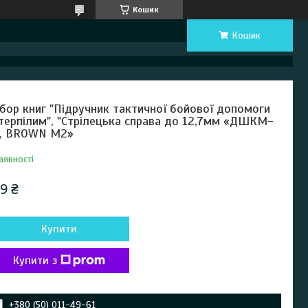
Кошик
Кошик
бор книг "Підручник тактичної бойової допомоги
терпілим", "Стрілецька справа до 12,7мм «ДШКМ-
, BROWN М2»
аявності
9 ₴
Купити
Купити з
+380 (50) 011-49-61