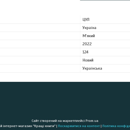
ЦУЛ
Україна
М'який
2022
124
Новий
Українська
Сайт створений на маркетплейсі
Prom.ua
Книжковий інтернет-магазин "Кращі книги" |
Поскаржитися на контент
|
Політика конфід