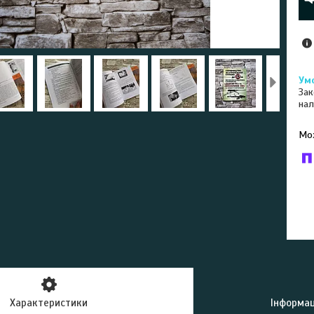
Зак
нал
У к
буд
Характеристики
Інформац