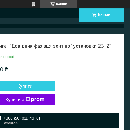
Кошик
Кошик
ига "Довідник фахівця зентіної установки 23-2"
аявності
0 ₴
Купити
Купити з
+380 (50) 011-49-61
Vodafon