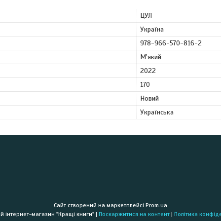
ЦУЛ
Україна
978-966-570-816-2
М'який
2022
170
Новий
Українська
Сайт створений на маркетплейсі
Prom.ua
Книжковий інтернет-магазин "Кращі книги" |
Поскаржитися на контент
|
Політика конфід