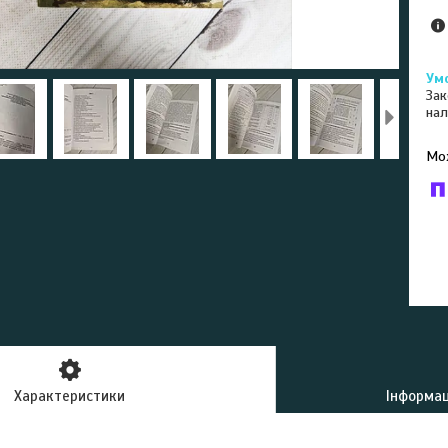
Зак
нал
У к
буд
Характеристики
Інформац