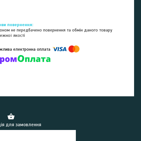
оном не передбачено повернення та обмін даного товару
ежної якості
омпанії підключені електронні платежі. Тепер ви можете купити
ь-який товар не покидаючи сайту.
ія для замовлення