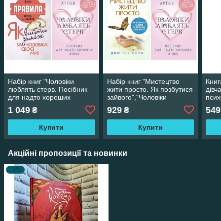
Набір книг "Чоловіки
Набір книг "Мистецтво
Книг
люблять стерв. Посібник
жити просто. Як позбутися
дівч
для надто хороших
зайвого","Чоловіки
псих
жінок","Правила. Як вийти
люблять стерв. Посібник
Аніт
1 049
929
549
₴
₴
заміж за чоловіка"
для надто хороших"
Купити
Купити
Акційні пропозиції та новинки
–9%