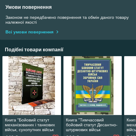
Умови повернення
Законом не передбачено повернення та обмін даного товару
належної якості
Всі умови повернення
Подібні товари компанії
Книга "Бойовий статут
Книга "Тимчасовий
Книг
механізованих і танкових
бойовий статут Десантно-
меха
військ, сухопутних військ
штурмових військ
війс
ЗСУ" Частина ІІІ (взвод,
Збройних Сил України,
збро