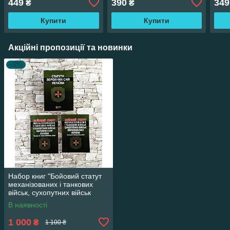
449
390
349
₴
₴
відділення)
частина ІV(Взвод,
Част
відділенн)"
Купити
Купити
Акційні пропозиції та новинки
–9%
Набор книг "Бойовий статут
механізованих і танкових
військ, сухопутних військ
ЗСУ" , "Статути ЗСУ"
В наявності
1 000
₴
1 100 ₴