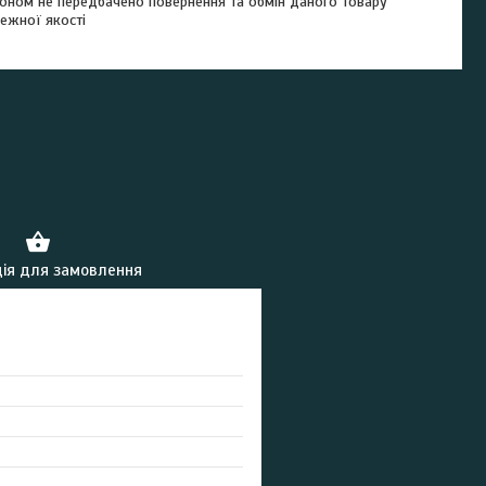
оном не передбачено повернення та обмін даного товару
ежної якості
ія для замовлення