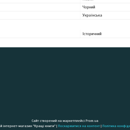
Чорний
Українська
Історичний
Сайт створений на маркетплейсі
Prom.ua
Книжковий інтернет-магазин "Кращі книги" |
Поскаржитися на контент
|
Політика конфід