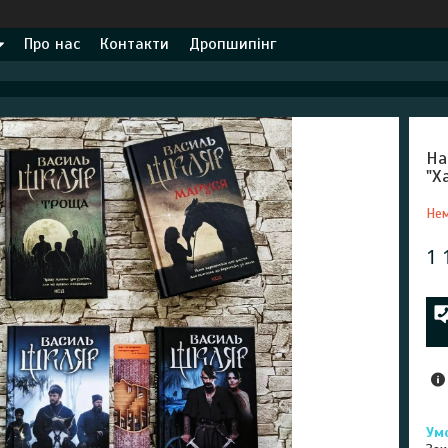
Про нас
Контакти
Дропшипінг
На
"Х
Нем
1 