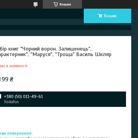
Кошик
Кошик
бір книг "Чорний ворон. Залишенець",
арактерник", "Маруся", "Троща" Василь Шкляр
ає в наявності
199 ₴
+380 (50) 011-49-61
Vodafon