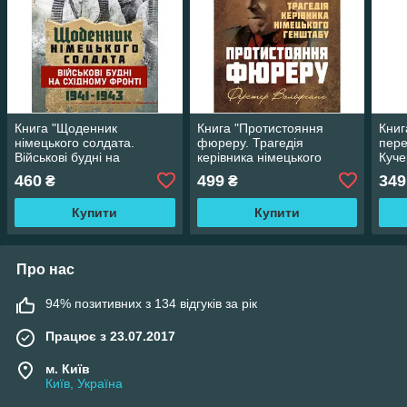
Книга "Щоденник
Книга "Протистояння
Книг
німецького солдата.
фюреру. Трагедія
пере
Військові будні на
керівника німецького
Кучер
Східному фронті. 1941 —
генштабу"
460
499
349
₴
₴
1943"
Купити
Купити
Про нас
94% позитивних з 134 відгуків за рік
Працює з 23.07.2017
м. Київ
Київ, Україна