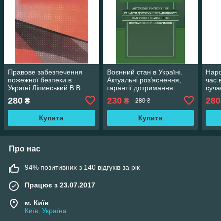
Правове забезпечення
Воєнний стан в Україні.
Наро
пожежної безпеки в
Актуальні роз’яснення,
час в
Україні Ліпинський В.В.
гарантії дотримання
суча
законності, заборони і
напр
280
230
280
₴
₴
280 ₴
обмеження,
при
Купити
Купити
Про нас
94% позитивних з 140 відгуків за рік
Працює з 23.07.2017
м. Київ
Київ, Україна