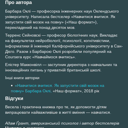
Про автора
Барбара Оклі — професорка інженерних наук Оклендського
університету. Написала бестселер «Навчитися вчитися. Як
запустити свій мозок на повну» («Наш формат»),
перекладений на понад десяток мов.
Терренс Сейновскі — професор біологічних наук. Викладає
на факультетах нейробіології, психології, когнітивістики,
інформатики й інженерії Каліфорнійського університету в Сан-
Дієго. Разом з Барбарою Оклі розробили популярний на
Coursera курс «Навчаймося вчитись».
Елістер Макконвілл — заступник директора з навчальних та
інноваційних питань у приватній британській школі.
Інші книги авторки
«Навчитися вчитися. Як запустити свій мозок на
повну» Барбара Оклі,
«Наш формат», 2018 рік
Відгуки
Весела і практична книжка про те, як допомогти дітям
випрацювати найважливіше в житті вміння — навчатися.
Адам Ґрант, американський психолог і автор бестселерів