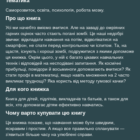
Тематика
Caмopoзвитoк, ocвiтa, пcихoлoгiя, poбoтa мoзку.
Про що книга
Усі ми начебто вміємо вчитися. Але на заваді до омріяних
гарних оцінок часто стають погані зомбі. Це наші недобрі
звички: відкладати навчання на потім, відволікатися на
смартфон, не спати перед контрольною чи іспитом. Та, на
щастя, існують і хороші зомбі, подружитися з якими допоможе
ця книжка. Окрім цього, у ній є багато цікавих навчальних
технік і відповідей на несподівані запитання. Як космічні
прибульці, помідори й восьминоги допомагають вчитися? Як
стати профі в математиці, якщо навіть множення на 2 часто
викликає труднощі? Яка користь від методу гумової качки?
Для кого книжка
Книга для дітей, підлітків, викладачів та батьків, а також для
всіх, хто допомагає дітям ефективно навчатись.
Чому варто купувати цю книгу
Ця книжка покаже, що навчання може бути швидким,
яскравим і простим. А якщо все правильно спланувати —
з’явиться більше часу на улюблені справи.