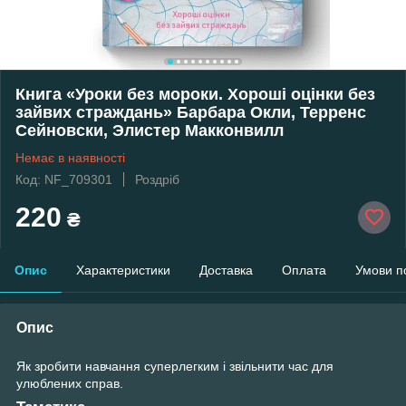
Книга «Уроки без мороки. Хороші оцінки без
зайвих страждань» Барбара Окли, Терренс
Сейновски, Элистер Макконвилл
Немає в наявності
Код: NF_709301
Роздріб
220
₴
Опис
Характеристики
Доставка
Оплата
Умови п
Опис
Як зробити навчання суперлегким і звільнити час для
улюблених справ.