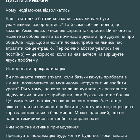
Цитати з книжки
Чому іноді можна відволікатись
Ваші вчителі чи батьки хоч колись казали вам бути
уважнішими, зосередитись? Та й самі собі ви, певно, це
казали! Адже відволіктися від справи так просто. Ви нічого не
можете із собою вдіяти та починаєте думати про друзів чи про
обід.Але іноді, щоб мислити ясніше, треба на якийсь час
втратити концентрацію. Періодично абстрагуватись (не
постійно) — це корисно, коли ви навчаєтеся чи вирішуєте
якусь проблему.
Як подолати прокрастинацію
Ви починаєте тяжко зітхати, коли батьки кажуть прибрати в
кімнаті, позайматися на музичному інструменті чи зробити
уроки? Річ у тому, що коли ви лише думаєте, як розгорнете
підручник чи почнете прибирати, вам буквально стає боляче.
Це вмикається острівцева кора вашого мозку. Але от що
цікаво: коли ви починаєте робити те, чого уникали, острівцева
кора заспокоюється і біль минає. Мозок щасливий, що ви
нарешті змирилися з потребою попрацювати.
Чим корисне активне пригадування
Пригадуйте інформацію будь-коли й будь-де. Поки чекаєте