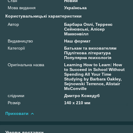
Стан
Новий
Мова видання
Українська
Користувальницькі характеристики
Автор
Барбара Оплі, Терренс
Сейновські, Алісер
Макконвілл
Видавництво
Наш формат
Категорії
Батькам та вихователям
Підліткова література
Популярна психологія
Оригінальна назва
Learning How to Learn: How
to Succeed in School Without
Spending All Your Time
Studying by Barbara Oakley,
Sejnowski Terrence, Alistair
McConville
слідники
Дмитро Кожедуб
Розмір
140 х 210 мм
Приховати
Умови доставки