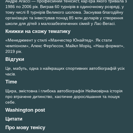
Андре Агассі — професійний тенісист, кар’єра якого тривала з
1986 по 2006 рік. Виграв 60 турнірів в одиночному розряді, у
тому числі 8 турнірів Великого шолома. Заснував благодійну
організацію та інвестував понад 85 млн доларів у створення
школи для дітей з малозабезпечених сімей у Лас-Вегасі.
Книжки на схожу тематику
«Менеджмент у стилі «Манчестер Юнайтед». Як стати
чемпіоном», Алекс Ферґюсон, Майкл Моріц, «Наш формат»,
2019 рік.
Відгуки
Це, мабуть, одна з найкращих спортивних автобіографій усіх
часів.
Time
Щира, змістовна і глибока автобіографія Неймовірна історія
про втрачене дитинство, хаотичне дорослішання та пошук
себе.
Washington post
Цитати
Про мову тенісу