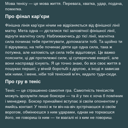
Мова тенісу — це мова життя. Перевага, хватка, удар, подача,
помилка.
Про фінал кар’єри
Фінішна лінія кар’єри нічим не відрізняється від фінішної лінії
матчу. Мета одна — дістатися тієї заповітної фінішної лінії,
відчути магнітну силу. Наближаючись до тієї лінії, магнітна
сила починає тебе притягувати, допомагати тобі. Та щойно ти
її відчуваєш, на тебе починає діяти ще одна сила, така ж
потужна, але натомість ця сила тебе відштовхує. Це важко
пояснити, ці дві протилежні сили, ці суперечливі енергії, але
вони насправді існують. Я це точно знаю, бо все своє життя в
пошуках першої, у вічній боротьбі з другою, а іноді я зависав
між ними, і мене, ніби той тенісний м’яч, кидало туди-сюди.
Про гру в теніс
Теніс — це страшенно самотня гра. Самотність тенісистів
можуть зрозуміти лише боксери — та й у тих є хоча б помічник
і менеджер. Боксер принаймні вступає зі своїм опонентом у
якийсь контакт. У тенісі ж ти віч-на-віч зустрічаєшся зі своїм
ворогом, обмінюєшся з ним ударами, однак не торкаєшся
його, не говориш із ним — ти взагалі ні з ким не говориш.