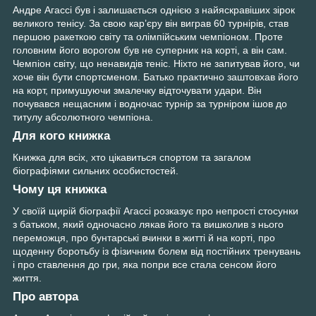
Андре Агассі був і залишається однією з найяскравіших зірок
великого тенісу. За свою кар’єру він виграв 60 турнірів, став
першою ракеткою світу та олімпійським чемпіоном. Проте
головним його ворогом був не суперник на корті, а він сам.
Чемпіон світу, що ненавидів теніс. Ніхто не запитував його, чи
хоче він бути спортсменом. Батько практично заштовхав його
на корт, примушуючи змалечку відточувати удари. Він
почувався нещасним і водночас турнір за турніром ішов до
титулу абсолютного чемпіона.
Для кого книжка
Книжка для всіх, хто цікавиться спортом та загалом
біографіями сильних особистостей.
Чому ця книжка
У своїй щирій біографії Агассі розказує про непрості стосунки
з батьком, який одночасно лякав його та вишколив з нього
переможця, про бунтарські вчинки в житті й на корті, про
щоденну боротьбу із фізичним болем від постійних тренувань
і про ставлення до гри, яка попри все стала сенсом його
життя.
Про автора