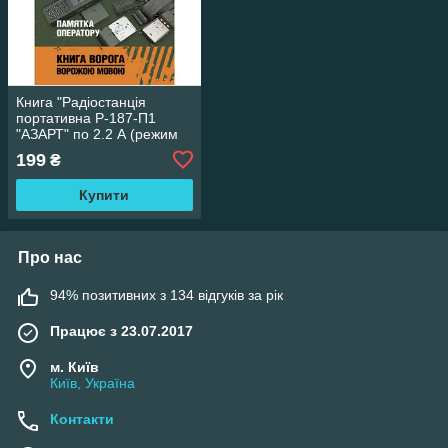
Книга "Радіостанція
портативна Р-187-П1
"АЗАРТ" по 2.2 А (режим
відкритого зв'язку).
199
₴
Пам'ятка оператору "
Купити
Про нас
94% позитивних з 134 відгуків за рік
Працює з 23.07.2017
м. Київ
Київ, Україна
Контакти