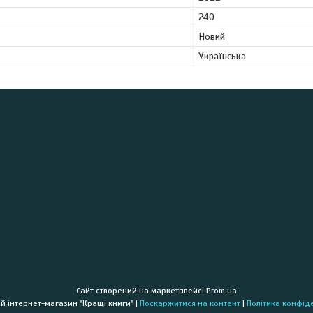
240
Новий
Українська
Сайт створений на маркетплейсі
Prom.ua
Книжковий інтернет-магазин "Кращі книги" |
Поскаржитися на контент
|
Політика конфід