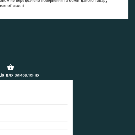
оном не передбачено повернення та обмін даного товару
ежної якості
ія для замовлення