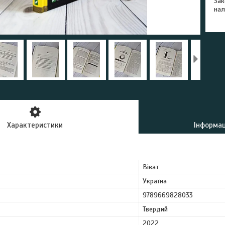
Зак
нал
Характеристики
Інформац
Віват
Україна
9789669828033
Твердий
2022