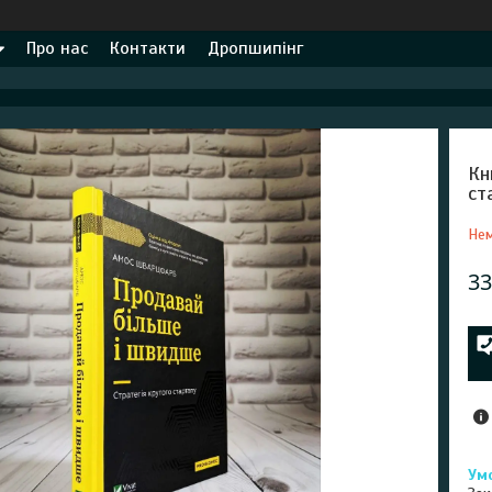
Про нас
Контакти
Дропшипінг
Кн
ст
Нем
33