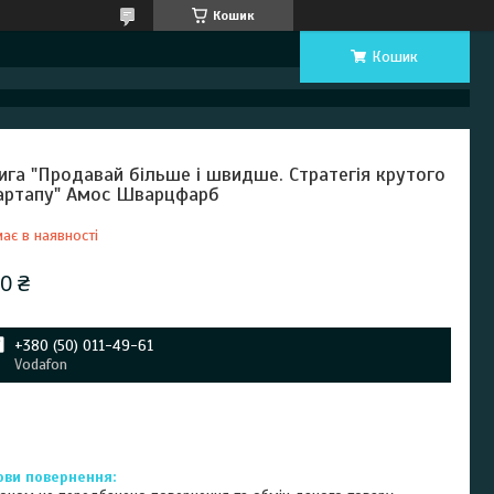
Кошик
Кошик
ига "Продавай більше і швидше. Стратегія крутого
артапу" Амос Шварцфарб
ає в наявності
0 ₴
+380 (50) 011-49-61
Vodafon