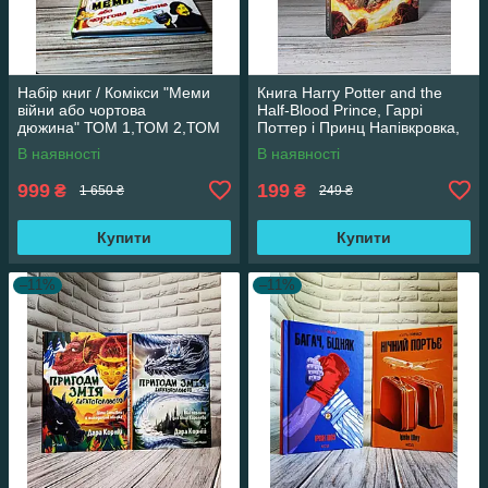
Набір книг / Комікси "Меми
Книга Harry Potter and the
війни або чортова
Half-Blood Prince, Гаррі
дюжина" ТОМ 1,ТОМ 2,ТОМ
Поттер і Принц Напівкровка,
3 Трегуб Ганна
англійською мовою
В наявності
В наявності
999
199
₴
₴
1 650 ₴
249 ₴
Купити
Купити
–11%
–11%