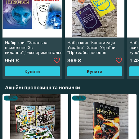
Набір книг "Загальна
Набір книг "Конституція
Набі
психологія 3є
України", Закон України
псих
видання","Експериментальна
“Про забезпечення
курс
психологія" Максименко
функціонування
псих
959
369
1 4
₴
₴
С.Д.
української мови як
вида
державної
псих
Купити
Купити
Акційні пропозиції та новинки
–39%
–20%