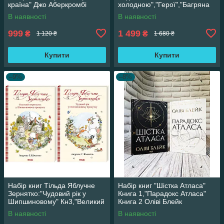
країна" Джо Аберкромбі
холодною","Герої","Багряна
країна" Джо Аберкромбі
В наявності
В наявності
999
1 499
₴
₴
1 120 ₴
1 680 ₴
Купити
Купити
–9%
–8%
Набір книг Тільда Яблучне
Набір книг "Шістка Атласа"
Зернятко:"Чудовий рік у
Книга 1,"Парадокс Атласа"
Шипшиновому" Кн3,"Великий
Книга 2 Оліві Блейк
переполох" Кн 4
В наявності
В наявності