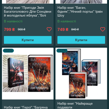
Набір книг "Пригоди Змія
Набір книг "Багач,
Багатоголового Діти Сонцівни
бідняк","Нічний портьє" Ірвін
й молодильні яблука","Білі
Шоу
перлини для Білої Королеви"
В наявності
В наявності
799
749
₴
₴
900 ₴
840 ₴
Купити
Купити
–11%
–11%
Набір книг "Найкраще
Набір книг "Герої","Багряна
подавати