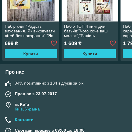
Набір книг "Радість
Набір ТОП 4 книг для
Набі
виховання. Як виховувати
батьків:"Чого хоче ваш
хара
дітей без покарання","Як
малюк","Радість
спра
правильно вчити дитину
виховання","Як
дити
699
1 609
1 7
₴
₴
розмовляти"
виховати","Вчимося бути
діте
батьками"
Купити
Купити
Про нас
94% позитивних з 134 відгуків за рік
Працює з 23.07.2017
м. Київ
Київ, Україна
Контакти
Сьогодні працює з 09:00 до 18:00