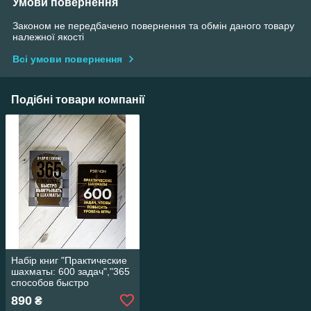
Умови повернення
Законом не передбачено повернення та обмін даного товару
належної якості
Всі умови повернення
Подібні товари компанії
Набір книг "Практические
шахматы: 600 задач","365
способов быстро
выигрывать в шахматы"
890
₴
Эндрю Солтис