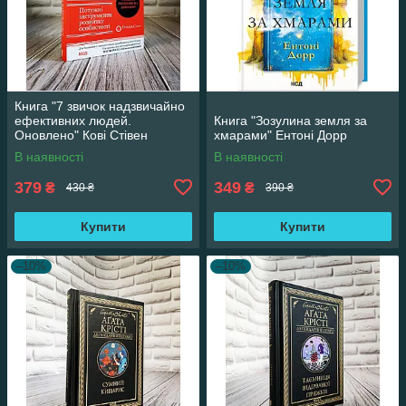
Книга "7 звичок надзвичайно
ефективних людей.
Книга "Зозулина земля за
Оновлено" Кові Стівен
хмарами" Ентоні Дорр
В наявності
В наявності
379
349
₴
₴
430 ₴
390 ₴
Купити
Купити
–10%
–10%