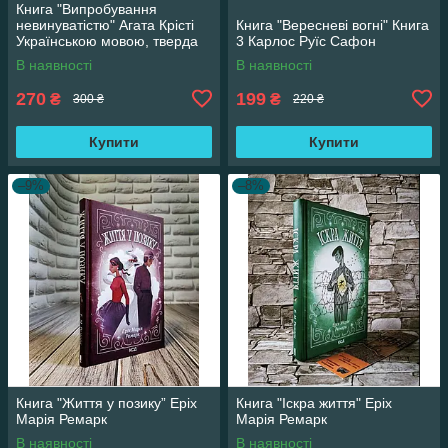
Книга "Випробування
невинуватістю" Агата Крісті
Книга "Вересневі вогні" Книга
Українською мовою, тверда
3 Карлос Руїс Сафон
обкладинка
В наявності
В наявності
270
199
₴
₴
300 ₴
220 ₴
Купити
Купити
–9%
–8%
Книга "Життя у позику” Еріх
Книга "Іскра життя" Еріх
Марія Ремарк
Марія Ремарк
В наявності
В наявності