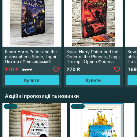
Книга Harry Potter and the
Книга Harry Potter and the
Книг
philosopher's Stone, Гаррі
Order of the Phoenix, Гаррі
phil
Поттер і Філософський
Поттер і Орден Фенікса
Потт
камінь, англійською
англійською мовою М'яка
камі
170
270
169
₴
₴
220 ₴
мовою
обкл
М'як
Купити
Купити
Акційні пропозиції та новинки
–12%
–11%