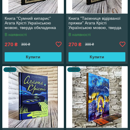
Книга "Сумний кипарис"
Книга "Таємниця відірваної
Агата Крісті Українською
пряжки" Агата Крісті
мовою, тверда обкладинка
Українською мовою, тверда
обкладинка
В наявності
В наявності
270
270
₴
₴
300 ₴
300 ₴
Купити
Купити
–10%
–10%