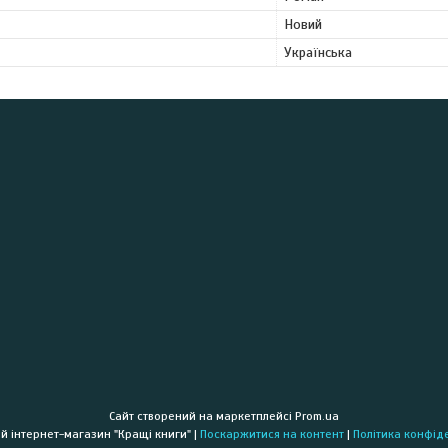
Новий
Українська
Сайт створений на маркетплейсі
Prom.ua
Книжковий інтернет-магазин "Кращі книги" |
Поскаржитися на контент
|
Політика конфід