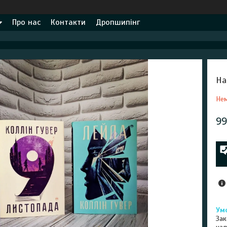
Про нас
Контакти
Дропшипінг
На
Нем
99
Зак