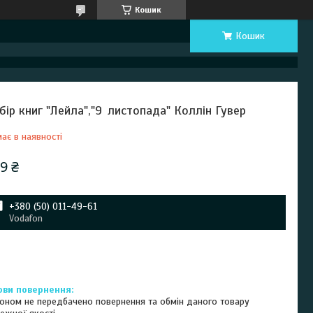
Кошик
Кошик
бір книг "Лейла","9 листопада" Коллін Гувер
ає в наявності
9 ₴
+380 (50) 011-49-61
Vodafon
оном не передбачено повернення та обмін даного товару