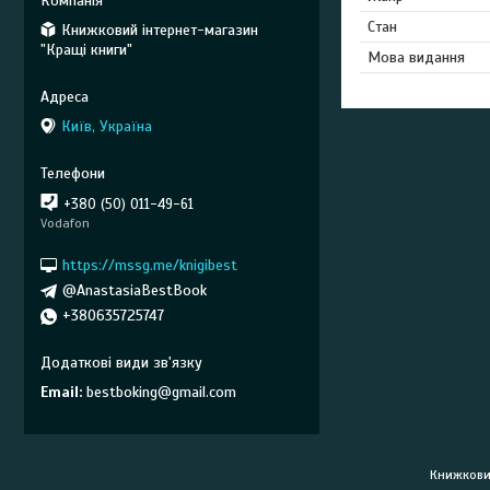
Стан
Книжковий інтернет-магазин
"Кращі книги"
Мова видання
Київ, Україна
+380 (50) 011-49-61
Vodafon
https://mssg.me/knigibest
@AnastasiaBestBook
+380635725747
Email
bestboking@gmail.com