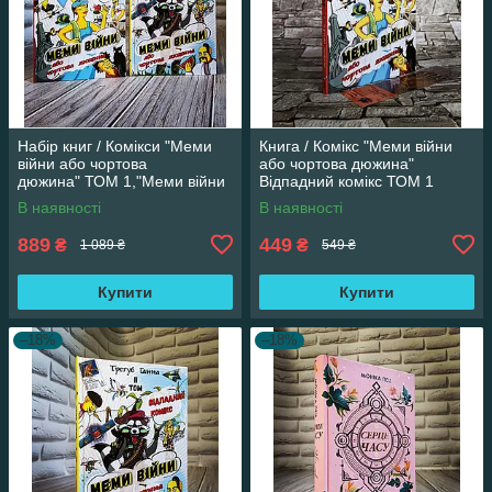
Набір книг / Комікси "Меми
Книга / Комікс "Меми війни
війни або чортова
або чортова дюжина"
дюжина" ТОМ 1,"Меми війни
Відпадний комікс ТОМ 1
або чортова дюжина" ТОМ 2
Трегуб Ганна
В наявності
В наявності
889
449
₴
₴
1 089 ₴
549 ₴
Купити
Купити
–18%
–18%