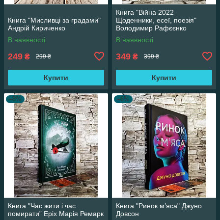
Книга "Війна 2022
Книга "Мисливці за градами"
Щоденники, есеї, поезія"
Андрій Кириченко
Володимир Рафєєнко
В наявності
В наявності
249
349
₴
₴
299 ₴
399 ₴
Купити
Купити
–8%
–6%
Книга "Час жити і час
Книга "Ринок м’яса" Джуно
помирати” Еріх Марія Ремарк
Довсон