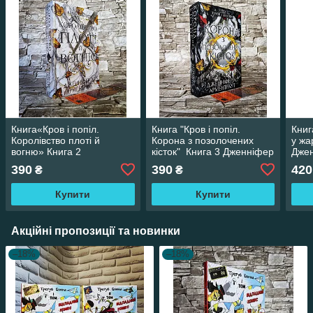
Книга«Кров і попіл.
Книга "Кров і попіл.
Книг
Королівство плоті й
Корона з позолочених
у жа
вогню» Книга 2
кісток" Книга 3 Дженніфер
Джен
Дженніфер Л. Арментраут
Л. Арментраут
390
390
420
₴
₴
Купити
Купити
Акційні пропозиції та новинки
–18%
–18%