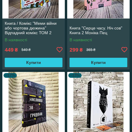
Книга / Комікс "Меми війни
або чортова дюжина"
Книга "Серце часу. Ніч сов"
Відпадний комікс ТОМ 2
Книга 2 Моніка Пец
Трегуб Ганна
В наявності
В наявності
449
299
₴
₴
549 ₴
365 ₴
Купити
Купити
–17%
–13%