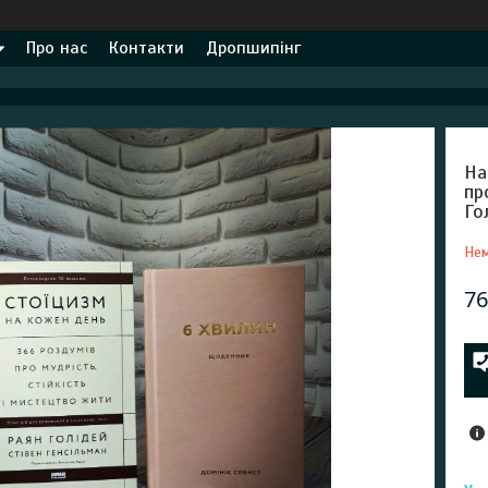
Про нас
Контакти
Дропшипінг
На
пр
Го
Нем
76