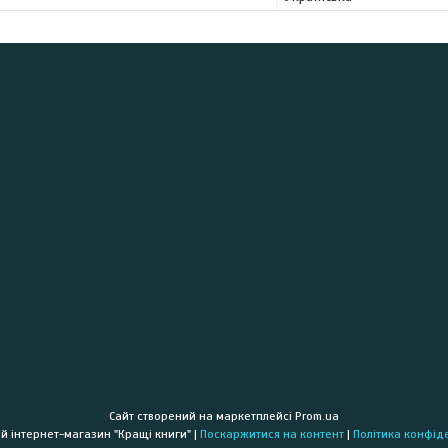
Сайт створений на маркетплейсі
Prom.ua
Книжковий інтернет-магазин "Кращі книги" |
Поскаржитися на контент
|
Політика конфід