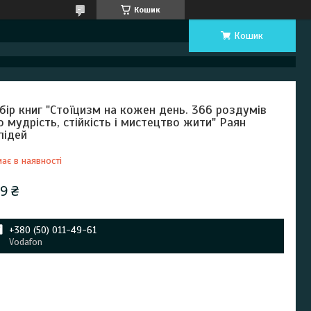
Кошик
Кошик
бір книг "Стоїцизм на кожен день. 366 роздумів
о мудрість, стійкість і мистецтво жити" Раян
лідей
ає в наявності
9 ₴
+380 (50) 011-49-61
Vodafon