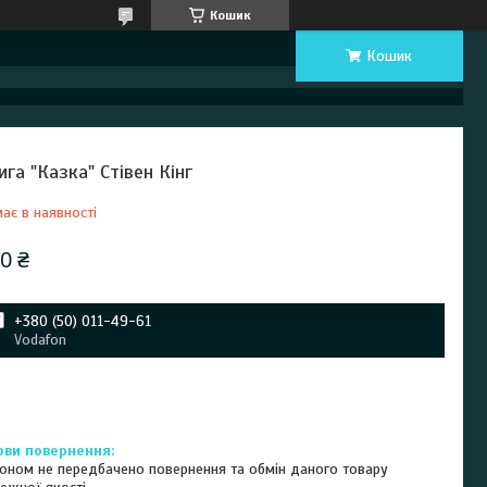
Кошик
Кошик
ига "Казка" Стівен Кінг
ає в наявності
0 ₴
+380 (50) 011-49-61
Vodafon
оном не передбачено повернення та обмін даного товару