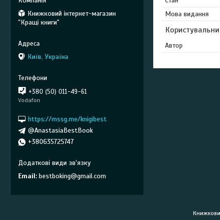
Стан
Книжковий інтернет-магазин
Мова видання
"Кращі книги"
Користувальни
Автор
Київ, Україна
+380 (50) 011-49-61
Vodafon
https://mssg.me/knigibest
@AnastasiaBestBook
+380635725747
Email
bestboking@gmail.com