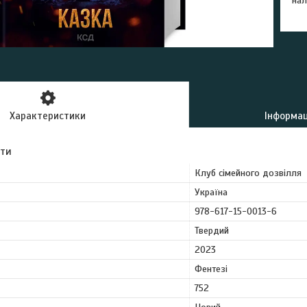
нал
Характеристики
Інформац
ути
Клуб сімейного дозвілля
Україна
978-617-15-0013-6
Твердий
2023
Фентезі
752