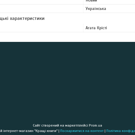
Новий
Українська
цькі характеристики
Агата Крісті
Сайт створений на маркетплейсі
Prom.ua
Книжковий інтернет-магазин "Кращі книги" |
Поскаржитися на контент
|
Політика конфід