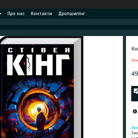
Про нас
Контакти
Дропшипінг
Кн
Нем
49
Зак