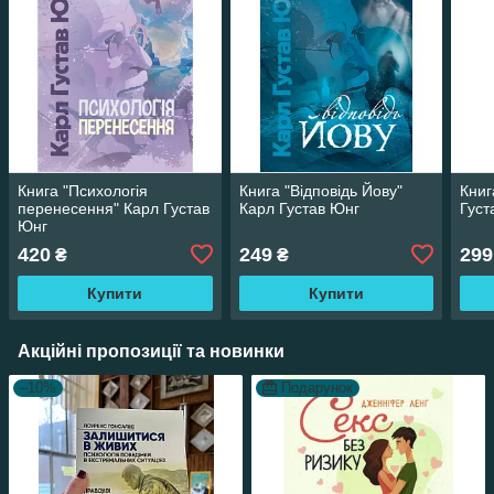
Книга "Психологія
Книга "Відповідь Йову"
Книг
перенесення" Карл Густав
Карл Густав Юнг
Густ
Юнг
420
249
299
₴
₴
Купити
Купити
Акційні пропозиції та новинки
–10%
Подарунок