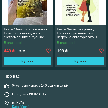
Книга "Залишитися в живих.
Книга "Інтим без ризику.
Психологія поведінки в
Питання про інтим, які
екстремальних ситуаціях"
незручно обговорювати з
Лоуренс Гонсалес
батьками і навіть із друзями"
В наявності
В наявності
449
199
₴
₴
499 ₴
Купити
Купити
Про нас
94% позитивних з 140 відгуків за рік
Працює з 23.07.2017
м. Київ
Київ, Україна