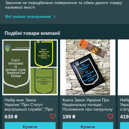
Законом не передбачено повернення та обмін даного товару
належної якості
Всі умови повернення
Подібні товари компанії
Набір книг Закон
Книга Закон України Про
Набі
України:“Про Статут
Національну поліцію,
Укра
внутрішньої служби",“Про
Положення про патрульну
стат
Статут гарнізонної",“Про
службу МВС, Про
гарн
639
199
419
₴
₴
Стройовий статут"
Дисциплінарний статут
внут
Купити
Купити