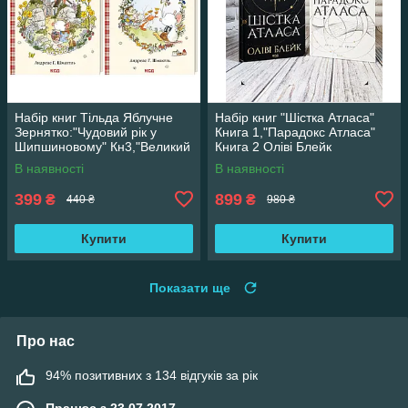
Набір книг Тільда Яблучне
Набір книг "Шістка Атласа"
Зернятко:"Чудовий рік у
Книга 1,"Парадокс Атласа"
Шипшиновому" Кн3,"Великий
Книга 2 Оліві Блейк
переполох" Кн 4
В наявності
В наявності
399
899
₴
₴
440 ₴
980 ₴
Купити
Купити
Показати ще
Про нас
94% позитивних з 134 відгуків за рік
Працює з 23.07.2017