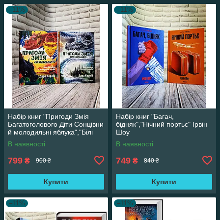
–11%
–11%
Набір книг "Пригоди Змія
Набір книг "Багач,
Багатоголового Діти Сонцівни
бідняк","Нічний портьє" Ірвін
й молодильні яблука","Білі
Шоу
перлини для Білої Королеви"
В наявності
В наявності
799
749
₴
₴
900 ₴
840 ₴
Купити
Купити
–11%
–11%