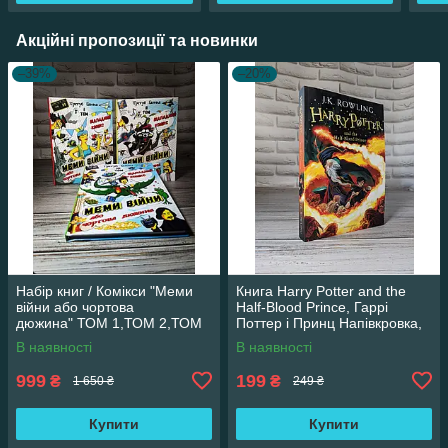
Акційні пропозиції та новинки
–39%
–20%
Набір книг / Комікси "Меми
Книга Harry Potter and the
війни або чортова
Half-Blood Prince, Гаррі
дюжина" ТОМ 1,ТОМ 2,ТОМ
Поттер і Принц Напівкровка,
3 Трегуб Ганна
англійською мовою
В наявності
В наявності
999
199
₴
₴
1 650 ₴
249 ₴
Купити
Купити