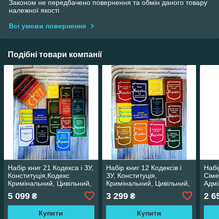
Законом не передбачено повернення та обмін даного товару
належної якості
Всі умови повернення
Подібні товари компанії
Набір книг 21 Кодекса і ЗУ,
Набір книг 12 Кодексів і
Набі
Конституція,Кодекс
ЗУ, Конституція,
Сіме
Кримінальний, Цивільний,
Кримінальний, Цивільний,
Адмі
Сімейний, Господарський,
Сімейний, Господарський,
Судо
5 099
3 299
2 6
₴
₴
Конвенція
Конвенція
Конс
Крим
Купити
Купити