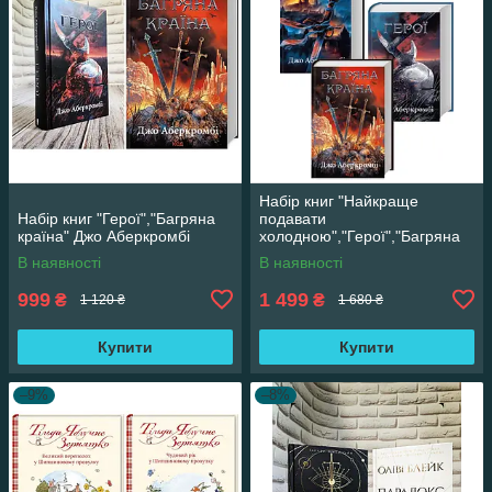
Набір книг "Найкраще
Набір книг "Герої","Багряна
подавати
країна" Джо Аберкромбі
холодною","Герої","Багряна
країна" Джо Аберкромбі
В наявності
В наявності
999
1 499
₴
₴
1 120 ₴
1 680 ₴
Купити
Купити
–9%
–8%