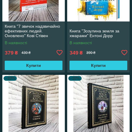
Книга "7 звичок надзвичайно
ефективних людей.
Книга "Зозулина земля за
Оновлено" Кові Стівен
хмарами" Ентоні Дорр
В наявності
В наявності
379
349
₴
₴
430 ₴
390 ₴
Купити
Купити
–10%
–10%