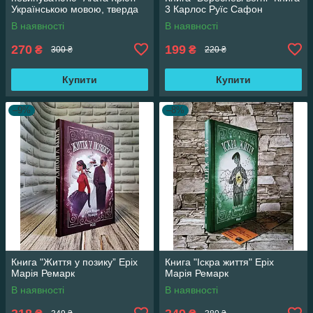
Українською мовою, тверда
3 Карлос Руїс Сафон
обкладинка
В наявності
В наявності
270
199
₴
₴
300 ₴
220 ₴
Купити
Купити
–9%
–8%
Книга "Життя у позику” Еріх
Книга "Іскра життя" Еріх
Марія Ремарк
Марія Ремарк
В наявності
В наявності