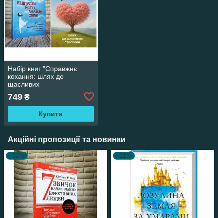
Набір книг "Справжнє
кохання: шлях до
щасливих
стосунків","Відпусти його,
749
₴
знайди себе. 10 кроків від
розбитого серця до
Купити
щасливих"
Акційні пропозиції та новинки
–12%
–11%