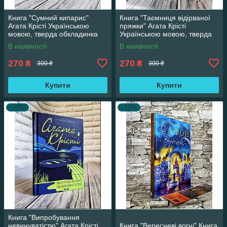
Книга "Сумний кипарис"
Книга "Таємниця відірваної
Агата Крісті Українською
пряжки" Агата Крісті
мовою, тверда обкладинка
Українською мовою, тверда
обкладинка
В наявності
В наявності
270
270
₴
₴
300 ₴
300 ₴
Купити
Купити
–10%
–10%
Книга "Випробування
невинуватістю" Агата Крісті
Книга "Вересневі вогні" Книга