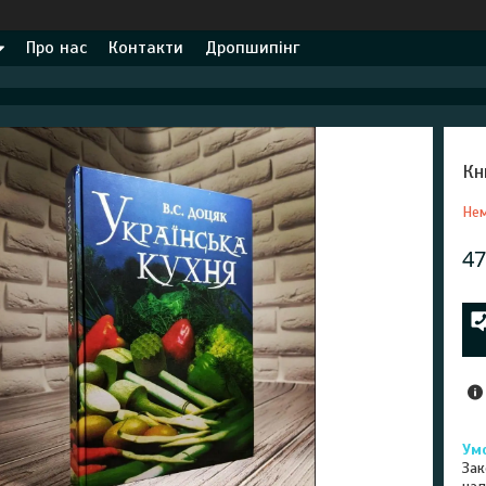
Про нас
Контакти
Дропшипінг
Кн
Нем
47
Зак