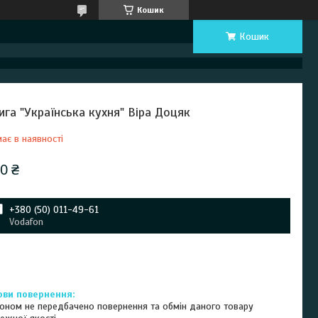
Кошик
Кошик
ига "Українська кухня" Віра Доцяк
ає в наявності
0 ₴
+380 (50) 011-49-61
Vodafon
оном не передбачено повернення та обмін даного товару