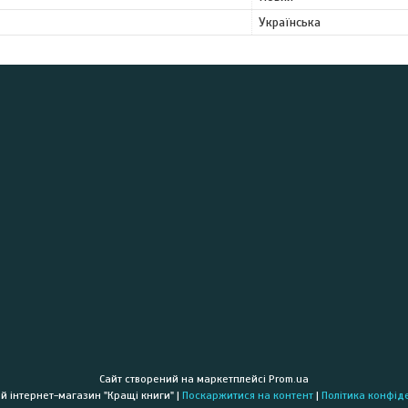
Українська
Сайт створений на маркетплейсі
Prom.ua
Книжковий інтернет-магазин "Кращі книги" |
Поскаржитися на контент
|
Політика конфід