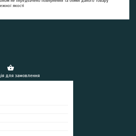
оном не передбачено повернення та обмін даного товару
ежної якості
ія для замовлення