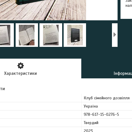
Зак
нал
Характеристики
Інформац
ути
Клуб сімейного дозвілля
Україна
978-617-15-0276-5
Твердий
2023