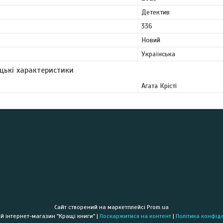
Детектив
336
Новий
Українська
цькі характеристики
Агата Крісті
Сайт створений на маркетплейсі
Prom.ua
Книжковий інтернет-магазин "Кращі книги" |
Поскаржитися на контент
|
Політика конфід