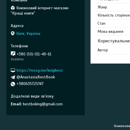
Жанр
Книжковий інтернет-магазин
"Кращі книги"
Кількість сторінок
Стан
Мова видання
Київ, Україна
Користувальни
Автор
+380 (50) 011-49-61
Vodafon
https://mssg.me/knigibest
@AnastasiaBestBook
+380635725747
Email
bestboking@gmail.com