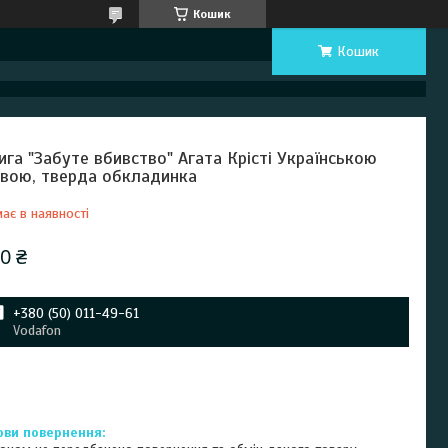
Кошик
Кошик
ига "Забуте вбивство" Агата Крісті Українською
вою, тверда обкладинка
ає в наявності
0 ₴
+380 (50) 011-49-61
Vodafon