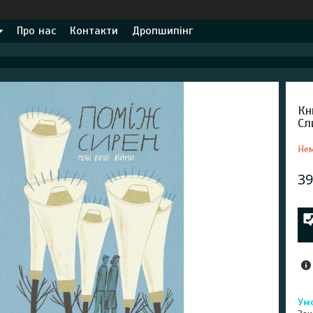
Про нас
Контакти
Дропшипінг
Кн
Сл
Нем
39