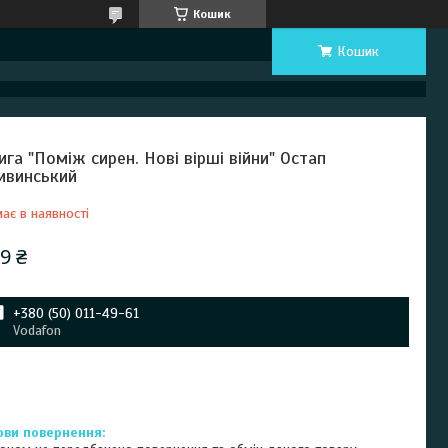
Кошик
Кошик
ига "Поміж сирен. Нові вірші війни" Остап
ивинський
ає в наявності
9 ₴
+380 (50) 011-49-61
Vodafon