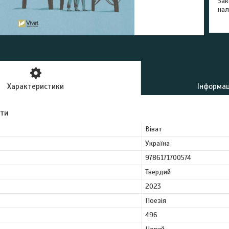
Зак
нал
Характеристики
Інформац
ути
Віват
Україна
9786171700574
Твердий
2023
Поезія
496