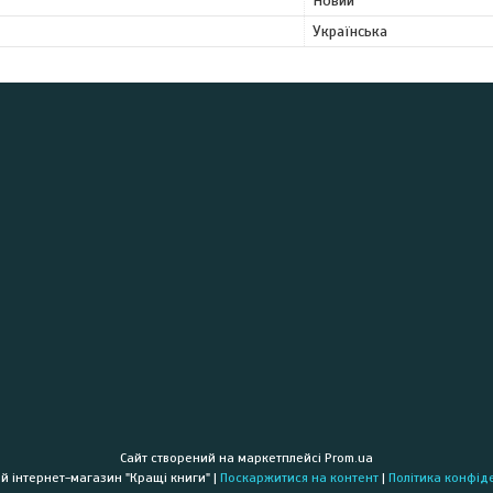
Новий
Українська
Сайт створений на маркетплейсі
Prom.ua
Книжковий інтернет-магазин "Кращі книги" |
Поскаржитися на контент
|
Політика конфід