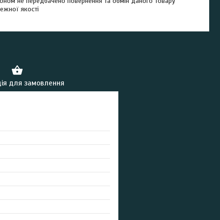
оном не передбачено повернення та обмін даного товару
ежної якості
ія для замовлення