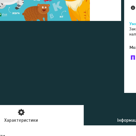
Зак
нал
У к
буд
Характеристики
Інформац
ути