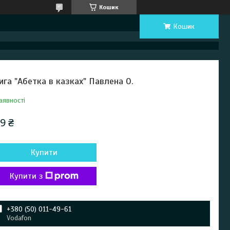
Кошик
Кошик
ига "Абетка в казках" Павлена О.
аявності
9 ₴
Купити
Купити з
+380 (50) 011-49-61
Vodafon