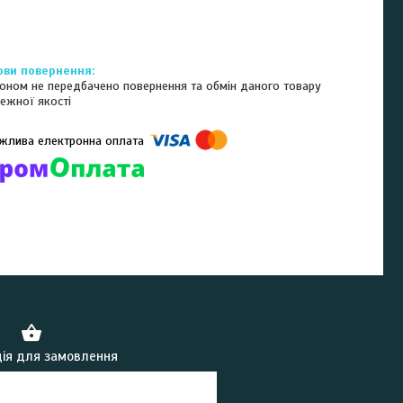
оном не передбачено повернення та обмін даного товару
ежної якості
омпанії підключені електронні платежі. Тепер ви можете купити
ь-який товар не покидаючи сайту.
ія для замовлення