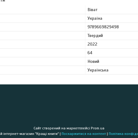
Віват
Україна
9789669829498
Твердий
2022
64
Новий
Українська
Сайт створений на маркетплейсі
Prom.ua
Книжковий інтернет-магазин "Кращі книги" |
Поскаржитися на контент
|
Політика конфід