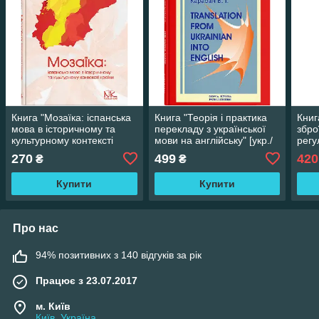
Книга "Мозаїка: іспанська
Книга "Теорія і практика
Книг
мова в історичному та
перекладу з української
збро
культурному контексті
мови на англійську" [укр./
регу
країни [ісп.]." Криворчук І.
англ.] Карабан В. І.
перс
270
499
420
₴
₴
О.
досв
Купити
Купити
Про нас
94% позитивних з 140 відгуків за рік
Працює з 23.07.2017
м. Київ
Київ, Україна