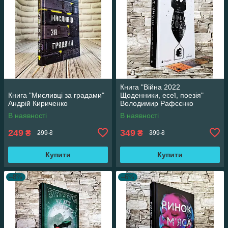
Книга "Війна 2022
Книга "Мисливці за градами"
Щоденники, есеї, поезія"
Андрій Кириченко
Володимир Рафєєнко
В наявності
В наявності
249
349
₴
₴
299 ₴
399 ₴
Купити
Купити
–8%
–6%