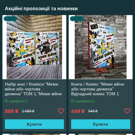
Акційні пропозиції та новинки
–18%
–18%
Набір книг / Комікси "Меми
Книга / Комікс "Меми війни
війни або чортова
або чортова дюжина"
дюжина" ТОМ 1,"Меми війни
Відпадний комікс ТОМ 1
або чортова дюжина" ТОМ 2
Трегуб Ганна
В наявності
В наявності
889
449
₴
₴
1 089 ₴
549 ₴
Купити
Купити