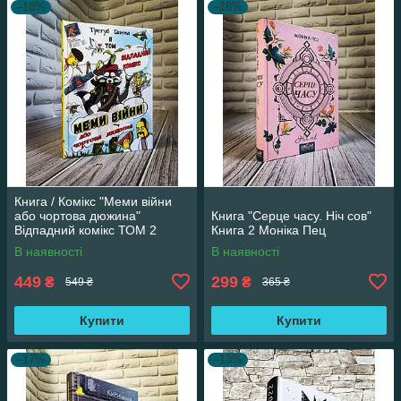
–18%
–18%
Книга / Комікс "Меми війни
або чортова дюжина"
Книга "Серце часу. Ніч сов"
Відпадний комікс ТОМ 2
Книга 2 Моніка Пец
Трегуб Ганна
В наявності
В наявності
449
299
₴
₴
549 ₴
365 ₴
Купити
Купити
–17%
–13%