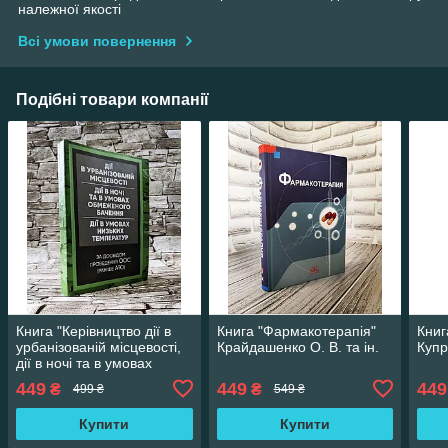
належної якості
Всі умови повернення
Подібні товари компанії
Книга "Керівництво дії в
Книга "Фармакотерапія"
Книг
урбанізованій місцевості,
Крайдашенко О. В. та ін.
Купр
дії в ночі та в умовах
обмеженого бачення"
449
449
449
₴
₴
499 ₴
549 ₴
Купити
Купити