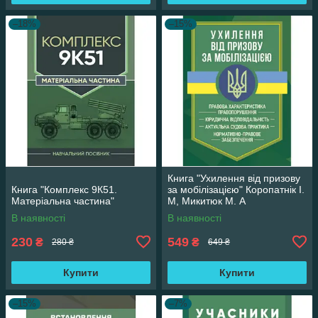
–18%
–15%
Книга "Ухилення від призову
Книга "Комплекс 9К51.
за мобілізацією" Коропатнік І.
Матеріальна частина"
М, Микитюк М. А
В наявності
В наявності
230
549
₴
₴
280 ₴
649 ₴
Купити
Купити
–15%
–7%