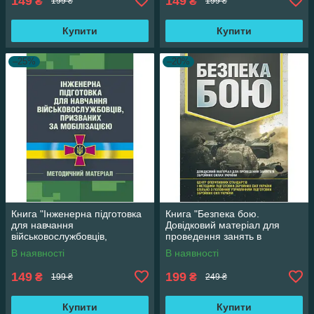
149
149
₴
₴
199 ₴
199 ₴
Купити
Купити
–25%
–20%
Книга "Інженерна підготовка
Книга "Безпека бою.
для навчання
Довідковий матеріал для
військовослужбовців,
проведення занять в
призваних за мобілізацією"
Збройних силах України"
В наявності
В наявності
149
199
₴
₴
199 ₴
249 ₴
Купити
Купити