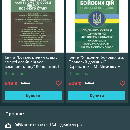
Книга "Встановлення факту
Книга "Учасники бойових дій.
смерті особи під час
Правовий довідник"
воєнного стану" Коропатнік І.
Коропатнік І. М, Микитюк М.
М, Микитюк М. А
А
В наявності
В наявності
549
629
₴
₴
649 ₴
679 ₴
Купити
Купити
Про нас
94% позитивних з 134 відгуків за рік