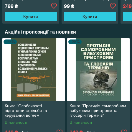
БПЛА ВСУ"," Організація
підг
799
99
249
₴
₴
протидії малим"
арти
Купити
Купити
Акційні пропозиції та новинки
–25%
–25%
Книга "Особливості
Книга "Протидія саморобним
підготовки стрільби та
вибуховим пристроям та
керування вогнем
глосарій термінів"
високоточними
В наявності
В наявності
боєприпасами з підсвіткою
комплексом"