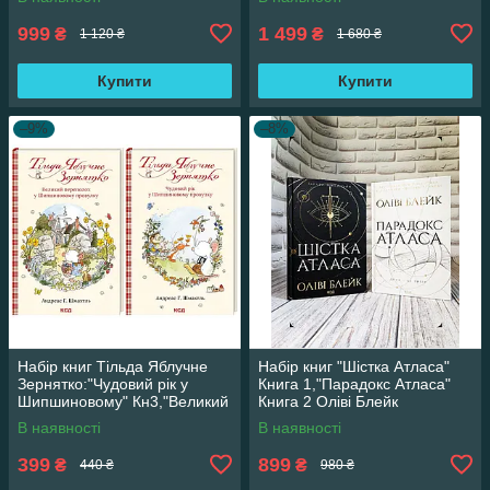
999
1 499
₴
₴
1 120 ₴
1 680 ₴
Купити
Купити
–9%
–8%
Набір книг Тільда Яблучне
Набір книг "Шістка Атласа"
Зернятко:"Чудовий рік у
Книга 1,"Парадокс Атласа"
Шипшиновому" Кн3,"Великий
Книга 2 Оліві Блейк
переполох" Кн 4
В наявності
В наявності
399
899
₴
₴
440 ₴
980 ₴