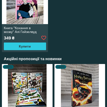
Книга "Кохання в
мозку" Алі Гейзелвуд
349
₴
Купити
Акційні пропозиції та новинки
–39%
–20%