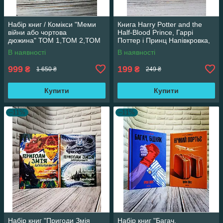
Набір книг / Комікси "Меми
Книга Harry Potter and the
війни або чортова
Half-Blood Prince, Гаррі
дюжина" ТОМ 1,ТОМ 2,ТОМ
Поттер і Принц Напівкровка,
3 Трегуб Ганна
англійською мовою
В наявності
В наявності
999
199
₴
₴
1 650 ₴
249 ₴
Купити
Купити
–11%
–11%
Набір книг "Пригоди Змія
Набір книг "Багач,