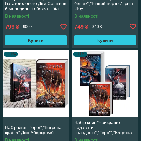
Багатоголового Діти Сонцівни
бідняк","Нічний портьє" Ірвін
й молодильні яблука","Білі
Шоу
перлини для Білої Королеви"
В наявності
В наявності
799
749
₴
₴
900 ₴
840 ₴
Купити
Купити
–11%
–11%
Набір книг "Найкраще
Набір книг "Герої","Багряна
подавати
країна" Джо Аберкромбі
холодною","Герої","Багряна
країна" Джо Аберкромбі
В наявності
В наявності