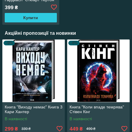
399
₴
Купити
Акційні пропозиції та новинки
–9%
–8%
Книга "Виходу немає" Книга 3
Книга "Коли впаде темрява"
Кари Хантер
Стівен Кінг
В наявності
В наявності
299
449
₴
₴
330 ₴
490 ₴