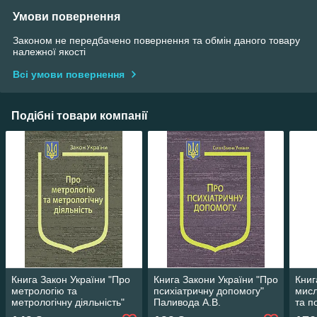
Умови повернення
Законом не передбачено повернення та обмін даного товару
належної якості
Всі умови повернення
Подібні товари компанії
Книга Закон України "Про
Книга Закони України "Про
Книг
метрологію та
психіатричну допомогу"
мисл
метрологічну діяльність"
Паливода А.В.
та п
Паливода А.В.
А.В.