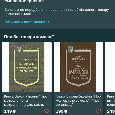
Умови повернення
Законом не передбачено повернення та обмін даного товару
належної якості
Всі умови повернення
Подібні товари компанії
Книга Закон України "Про
Книга Закони України "Про
Книг
метрологію та
меліорацію земель", "Про
питн
метрологічну діяльність"
організації
водо
Паливода А.В.
водокористувачів та
тепл
149
199
249
₴
₴
стимулювання" Паливода
Пали