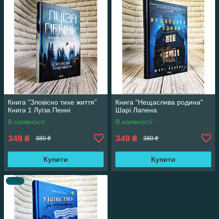
Книга "Зловісно тихе життя"
Книга "Нещаслива родина"
Книга 1 Луїза Пенні
Шарі Лапена
В наявності
В наявності
349
349
₴
₴
380 ₴
380 ₴
Купити
Купити
–7%