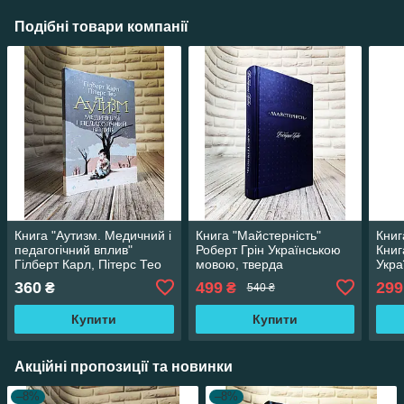
Подібні товари компанії
Книга "Аутизм. Медичний і
Книга "Майстерність"
Книг
педагогічний вплив"
Роберт Грін Українською
Книг
Гілберт Карл, Пітерс Тео
мовою, тверда
Укра
Українською мовою, м'яка
обкладинка
твер
360
499
299
₴
₴
540 ₴
обкладинка
Купити
Купити
Акційні пропозиції та новинки
–8%
–8%