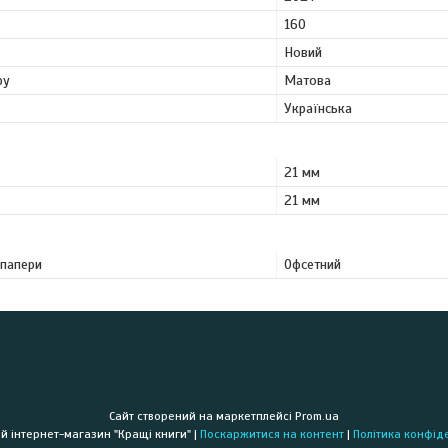
160
Новий
ру
Матова
Українська
21 мм
21 мм
 папери
Офсетний
Сайт створений на маркетплейсі
Prom.ua
Книжковий інтернет-магазин "Кращі книги" |
Поскаржитися на контент
|
Політика конфід