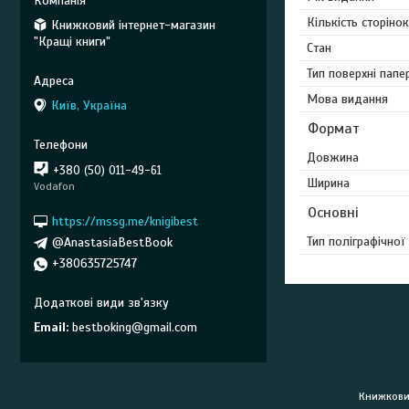
Кількість сторінок
Книжковий інтернет-магазин
"Кращі книги"
Стан
Тип поверхні папе
Мова видання
Київ, Україна
Формат
Довжина
+380 (50) 011-49-61
Ширина
Vodafon
Основні
https://mssg.me/knigibest
Тип поліграфічної
@AnastasiaBestBook
+380635725747
Email
bestboking@gmail.com