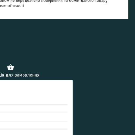
оном не передбачено повернення та обмін даного товару
ежної якості
ія для замовлення