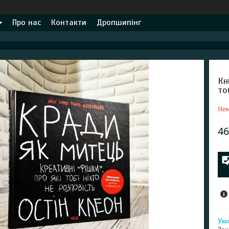
Про нас
Контакти
Дропшипінг
Кн
то
Нем
46