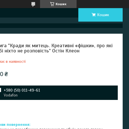
Кошик
Кошик
ига "Кради як митець. Креативні «фішки», про які
бі ніхто не розповість" Остін Клеон
ає в наявності
0 ₴
+380 (50) 011-49-61
Vodafon