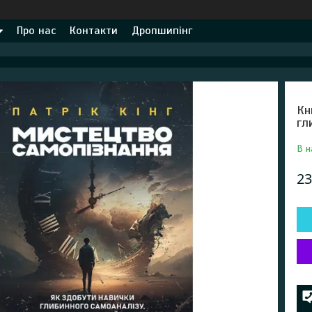
Про нас
Контакти
Дропшипінг
Кн
гл
В н
23