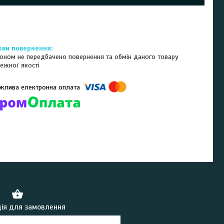
оном не передбачено повернення та обмін даного товару
ежної якості
омпанії підключені електронні платежі. Тепер ви можете купити
ь-який товар не покидаючи сайту.
ія для замовлення