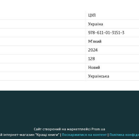
ЦУЛ
Україна
978-611-01-3151-3
М'який
2024
128
Новий
Українська
Сайт створений на маркетплейсі
Prom.ua
Книжковий інтернет-магазин "Кращі книги" |
Поскаржитися на контент
|
Політика конфід