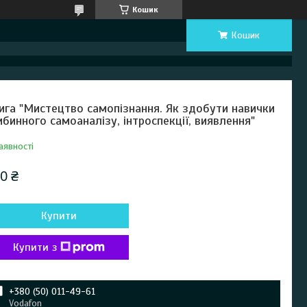
Кошик
Кошик
ига "Мистецтво самопізнання. Як здобути навички
ибинного самоаналізу, інтроспекції, виявлення"
аявності
0 ₴
Купити
Купити з
+380 (50) 011-49-61
Vodafon