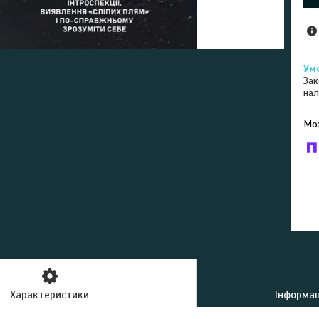
Зак
нал
У к
буд
Характеристики
Інформац