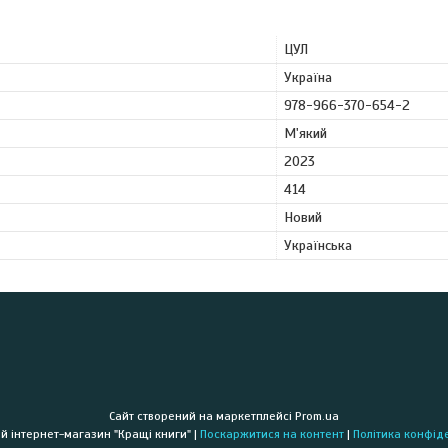
ЦУЛ
Україна
978-966-370-654-2
М'який
2023
414
Новий
Українська
Сайт створений на маркетплейсі
Prom.ua
Книжковий інтернет-магазин "Кращі книги" |
Поскаржитися на контент
|
Політика конфід