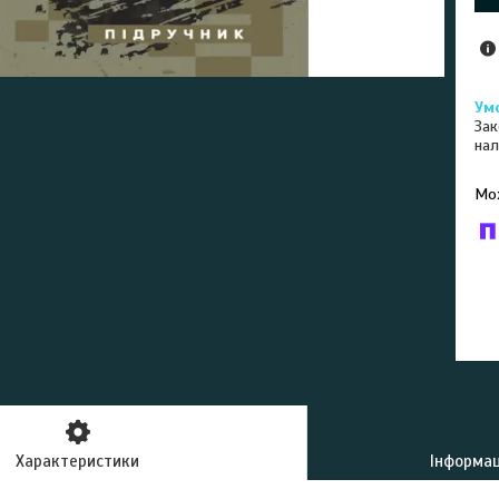
Зак
нал
У к
буд
Характеристики
Інформац