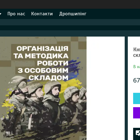
Про нас
Контакти
Дропшипінг
Кн
ск
В н
67