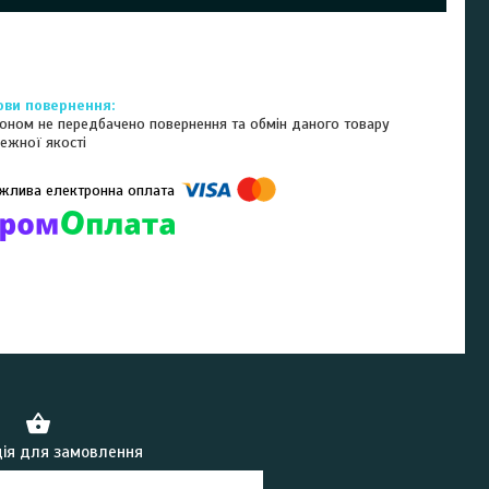
оном не передбачено повернення та обмін даного товару
ежної якості
омпанії підключені електронні платежі. Тепер ви можете купити
ь-який товар не покидаючи сайту.
ія для замовлення