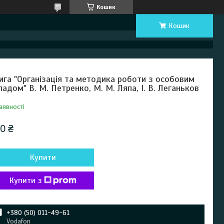
Кошик
Кошик
ига "Організація та методика роботи з особовим
ладом" В. М. Петренко, М. М. Ляпа, І. В. Леганьков
аявності
0 ₴
Купити
Купити з
+380 (50) 011-49-61
Vodafon