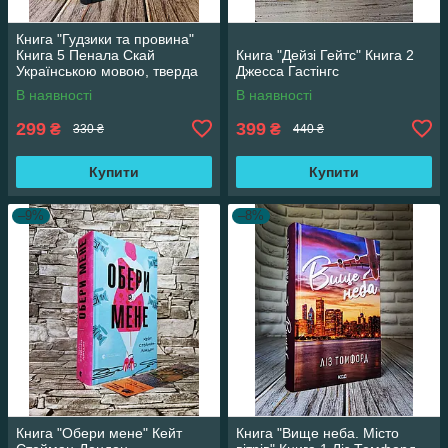
Книга "Гудзики та провина"
Книга 5 Пенала Скай
Книга "Дейзі Гейтс" Книга 2
Українською мовою, тверда
Джесса Гастінгс
обкладинка
В наявності
В наявності
299
399
₴
₴
330 ₴
440 ₴
Купити
Купити
–9%
–8%
Книга "Обери мене" Кейт
Книга "Вище неба. Місто