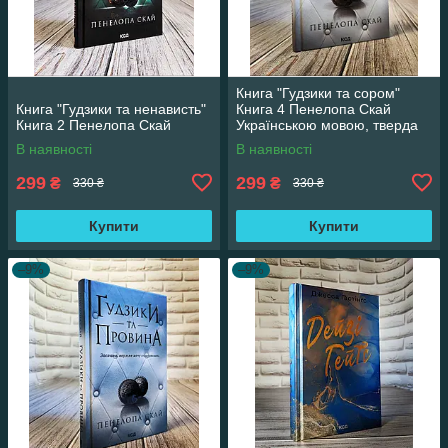
Книга "Гудзики та сором"
Книга "Гудзики та ненависть"
Книга 4 Пенелопа Скай
Книга 2 Пенелопа Скай
Українською мовою, тверда
обкладинка
В наявності
В наявності
299
299
₴
₴
330 ₴
330 ₴
Купити
Купити
–9%
–9%