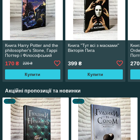
Книга Harry Potter and the
Книга "Тут всі з масками"
Книг
philosopher's Stone, Гаррі
Вікторія Пига
Orde
Поттер і Філософський
Потт
камінь, англійською
англ
170
399
270
₴
₴
220 ₴
мовою
обкл
Купити
Купити
Акційні пропозиції та новинки
–9%
–9%