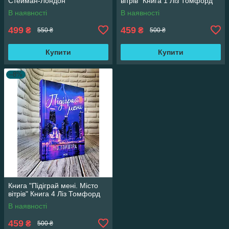
Стейман-Лондон
вітрів" Книга 1 Ліз Томфорд
В наявності
В наявності
499
459
₴
₴
550 ₴
500 ₴
Купити
Купити
–8%
Книга "Підіграй мені. Місто
вітрів" Книга 4 Ліз Томфорд
В наявності
459
₴
500 ₴