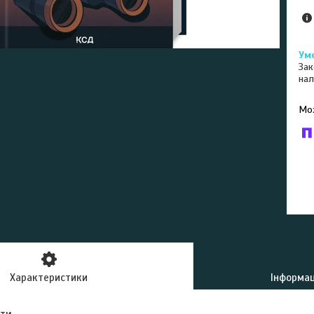
Зак
нал
У к
буд
Характеристики
Інформац
ути