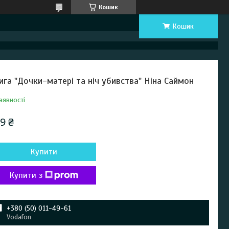
Кошик
Кошик
ига "Дочки-матері та ніч убивства" Ніна Саймон
аявності
9 ₴
Купити
Купити з
+380 (50) 011-49-61
Vodafon