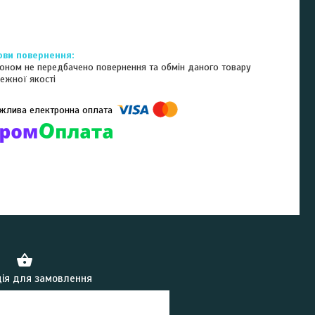
оном не передбачено повернення та обмін даного товару
ежної якості
омпанії підключені електронні платежі. Тепер ви можете купити
ь-який товар не покидаючи сайту.
ія для замовлення