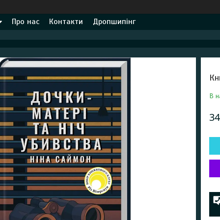
Про нас
Контакти
Дропшипінг
Кн
В н
34