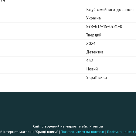
Клуб сімейного дозвілля
Україна
978-617-15-0721-0
Твердий
2024
Детектив
432
Новий
Українська
Сайт створений на маркетплейсі
Prom.ua
Книжковий інтернет-магазин "Кращі книги" |
Поскаржитися на контент
|
Політика конфід