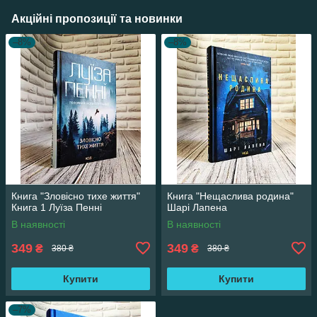
Акційні пропозиції та новинки
–8%
–8%
Книга "Зловісно тихе життя"
Книга "Нещаслива родина"
Книга 1 Луїза Пенні
Шарі Лапена
В наявності
В наявності
349
349
₴
₴
380 ₴
380 ₴
Купити
Купити
–7%