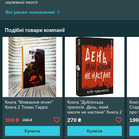
належної якості
Всі умови повернення
Подібні товари компанії
Книга "Мовчання ягнят"
Книга "Дублінська
Книг
Книга 2 Томас Гарріс
трилогія. День, який
Стар
ніколи не настане" Книга 2
про 
Кейм МакДоннелл
людс
369
270
199
₴
₴
390 ₴
прот
злом
Купити
Купити