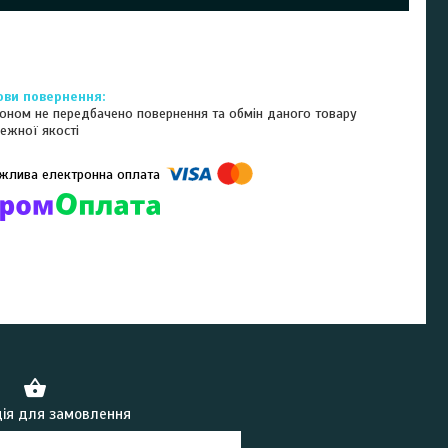
оном не передбачено повернення та обмін даного товару
ежної якості
омпанії підключені електронні платежі. Тепер ви можете купити
ь-який товар не покидаючи сайту.
ія для замовлення