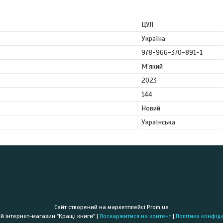
ЦУЛ
Україна
978-966-370-891-1
М'який
2023
144
Новий
Українська
Сайт створений на маркетплейсі
Prom.ua
Книжковий інтернет-магазин "Кращі книги" |
Поскаржитися на контент
|
Політика конфід