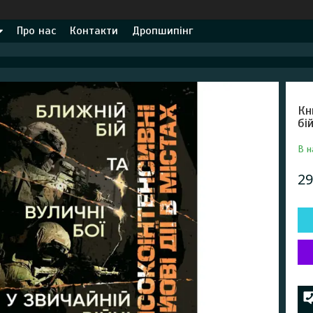
Про нас
Контакти
Дропшипінг
Кн
бі
В н
29