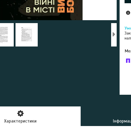
Зак
нал
У к
буд
Характеристики
Інформац