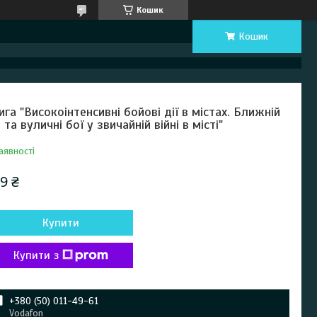
Кошик
Кошик
ига "Високоінтенсивні бойові дії в містах. Ближній
й та вуличні бої у звичайній війні в місті"
аявності
9 ₴
Купити
Купити з
+380 (50) 011-49-61
Vodafon