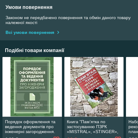
Умови повернення
Законом не передбачено повернення та обмін даного товару
належної якості
Всі умови повернення
Подібні товари компанії
Порядок оформлення та
Книга "Пам’ятка по
Набо
ведення документів про
застосуванню ПЗРК
реко
інженерні загородження.
«MISTRAL», «STINGER»,
план
За досвідом проведення
«PIORUN»"
бою 