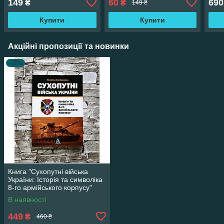
149
60
690
₴
₴
149 ₴
ООС (раніше АТО)
НАТО
розв
Купити
Купити
Акційні пропозиції та новинки
–2%
Книга "Сухопутні війська
України: Історія та символіка
8-го армійського корпусу"
Михайло Слободянюк
В наявності
449
₴
460 ₴