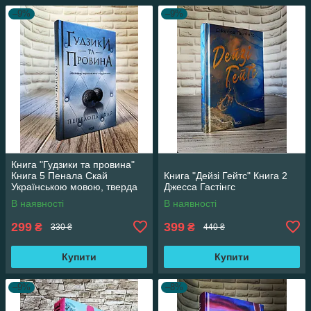
–9%
–9%
Книга "Гудзики та провина"
Книга 5 Пенала Скай
Книга "Дейзі Гейтс" Книга 2
Українською мовою, тверда
Джесса Гастінгс
обкладинка
В наявності
В наявності
299
399
₴
₴
330 ₴
440 ₴
Купити
Купити
–9%
–8%