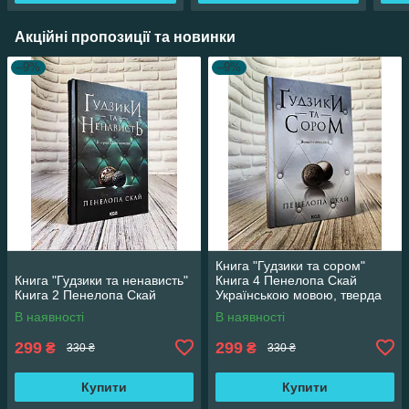
Акційні пропозиції та новинки
–9%
–9%
Книга "Гудзики та сором"
Книга "Гудзики та ненависть"
Книга 4 Пенелопа Скай
Книга 2 Пенелопа Скай
Українською мовою, тверда
обкладинка
В наявності
В наявності
299
299
₴
₴
330 ₴
330 ₴
Купити
Купити