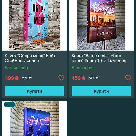
Книга "Обери мене" Кейт
Книга "Вище неба. Місто
Стейман-Лондон
вітрів" Книга 1 Ліз Томфорд
В наявності
В наявності
499
459
₴
₴
550 ₴
500 ₴
Купити
Купити
–8%