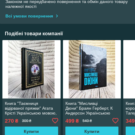
Законом не передбачено повернення та обмін даного товару
належної якості
Всі умови повернення
Подібні товари компанії
Книга "Таємниця
Книга "Мисливці
Книг
відірваної пряжки" Агата
Дюни" Браян Герберт, К
коро
Крісті Українською мовою,
Андерсон Українською
Таге
тверда обкладинка
мовою, тверда
мово
270
499
349
₴
₴
300 ₴
540 ₴
обкладинка
обкл
Купити
Купити