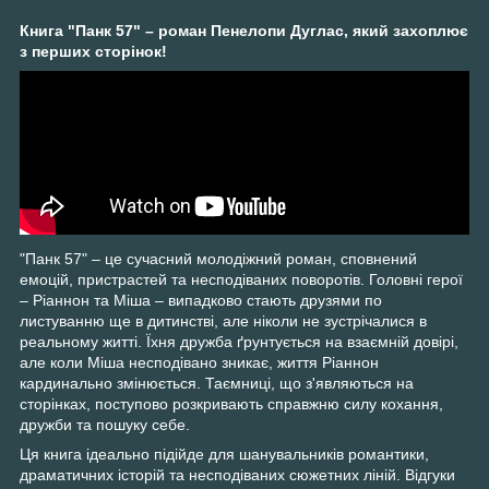
Книга "Панк 57" – роман Пенелопи Дуглас, який захоплює
з перших сторінок!
"Панк 57" – це сучасний молодіжний роман, сповнений
емоцій, пристрастей та несподіваних поворотів. Головні герої
– Ріаннон та Міша – випадково стають друзями по
листуванню ще в дитинстві, але ніколи не зустрічалися в
реальному житті. Їхня дружба ґрунтується на взаємній довірі,
але коли Міша несподівано зникає, життя Ріаннон
кардинально змінюється. Таємниці, що з'являються на
сторінках, поступово розкривають справжню силу кохання,
дружби та пошуку себе.
Ця книга ідеально підійде для шанувальників романтики,
драматичних історій та несподіваних сюжетних ліній. Відгуки